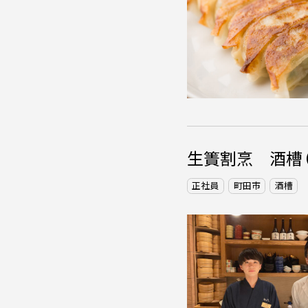
生簀割烹 酒槽（
正社員
町田市
酒槽