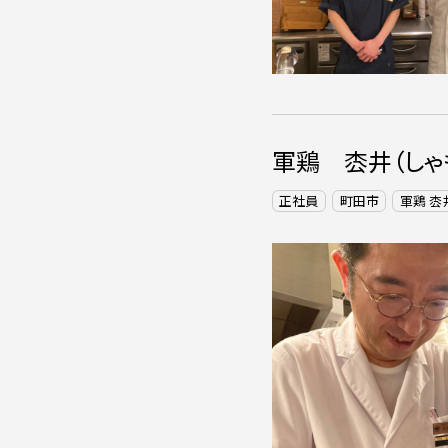
軍鶏 枩井（しゃ
正社員
町田市
軍鶏 枩