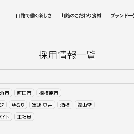
山路で働く楽しさ
山路のこだわり食材
ブランド一
採用情報一覧
浜市
町田市
相模原市
ジ
ゆるり
軍鶏 枩井
酒槽
餃山堂
バイト
正社員