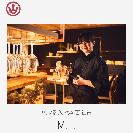
Skip
to
content
魚ゆるり。橋本店 社員
M. I.